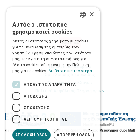
×
Αυτός ο ιστότοπος
GREEK
χρησιμοποιεί cookies
ENGLISH
Αυτός ο ιστότοπος χρησιμοποιεί cookies
για τη βελτίωση της εμπειρίας των
χρηστών. Χρησιμοποιώντας τον ιστότοπό
μας, παρέχετε τη συγκατάθεσή σας για
όλα τα cookies σύμφωνα με την Πολιτική
Προσωπικά δεδομένα
μας για τα cookies.
Διαβάστε περισσότερα
Όροι Χρήσης Ιστοσελίδας
Ασφάλεια συναλλαγών
ΑΠΟΛΎΤΩΣ ΑΠΑΡΑΊΤΗΤΑ
Πολιτική Ασφάλειας Πληροφοριών
ΑΠΌΔΟΣΗΣ
ΣΤΌΧΕΥΣΗΣ
ΛΕΙΤΟΥΡΓΙΚΌΤΗΤΑΣ
ΑΠΟΔΟΧΉ ΌΛΩΝ
ΑΠΌΡΡΙΨΗ ΌΛΩΝ