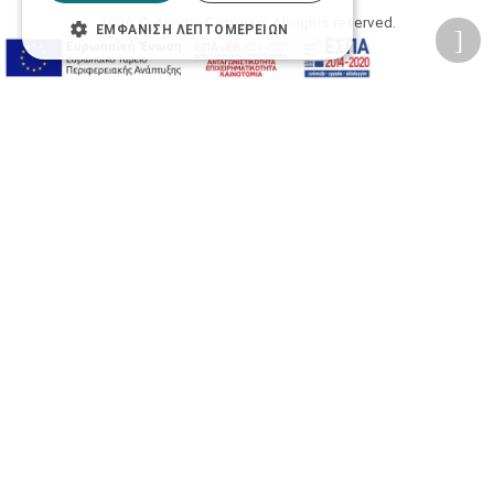
2026 © Δίγκας Γ. Ιατρικά. All rights reserved.
ΕΜΦΆΝΙΣΗ ΛΕΠΤΟΜΕΡΕΙΏΝ
Developed with care by
Totalweb
.
Προσβασιμότητα
Αλλαγή Μεγέθους
A-
A+
A
Αλλαγή Γραμματοσειράς
Αλλαγή Χρώματος