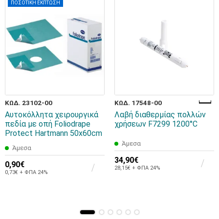
ΠΟΣΟΤΙΚΗ ΕΚΠΤΩΣΗ
ΚΩΔ. 23102-00
ΚΩΔ. 17548-00
Αυτοκόλλητα χειρουργικά
Λαβή διαθερμίας πολλών
πεδία με οπή Foliodrape
χρήσεων F7299 1200°C
Protect Hartmann 50x60cm
Άμεσα
Άμεσα
34,90€
0,90€
28,15€ + ΦΠΑ 24%
0,73€ + ΦΠΑ 24%