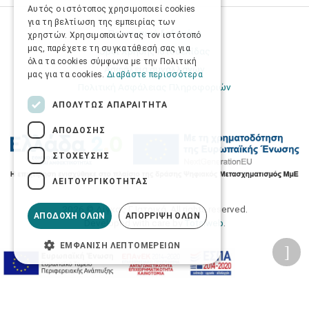
Αυτός ο ιστότοπος χρησιμοποιεί cookies
για τη βελτίωση της εμπειρίας των
Προσωπικά δεδομένα
χρηστών. Χρησιμοποιώντας τον ιστότοπό
μας, παρέχετε τη συγκατάθεσή σας για
Όροι Χρήσης Ιστοσελίδας
όλα τα cookies σύμφωνα με την Πολιτική
Ασφάλεια συναλλαγών
μας για τα cookies.
Διαβάστε περισσότερα
Πολιτική Ασφάλειας Πληροφοριών
ΑΠΟΛΎΤΩΣ ΑΠΑΡΑΊΤΗΤΑ
ΑΠΌΔΟΣΗΣ
ΣΤΌΧΕΥΣΗΣ
ΛΕΙΤΟΥΡΓΙΚΌΤΗΤΑΣ
2026 © Δίγκας Γ. Ιατρικά. All rights reserved.
ΑΠΟΔΟΧΉ ΌΛΩΝ
ΑΠΌΡΡΙΨΗ ΌΛΩΝ
Developed with care by
Totalweb
.
ΕΜΦΆΝΙΣΗ ΛΕΠΤΟΜΕΡΕΙΏΝ
Προσβασιμότητα