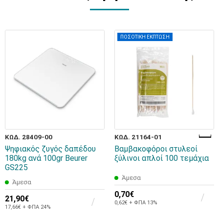
ΠΟΣΟΤΙΚΗ ΕΚΠΤΩΣΗ
ΚΩΔ. 28409-00
ΚΩΔ. 21164-01
Ψηφιακός ζυγός δαπέδου
Βαμβακοφόροι στυλεοί
180kg ανά 100gr Beurer
ξύλινοι απλοί 100 τεμάχια
GS225
Άμεσα
Άμεσα
0,70€
21,90€
0,62€ + ΦΠΑ 13%
17,66€ + ΦΠΑ 24%