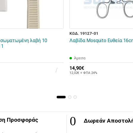
ΚΩΔ. 19127-01
νσωματωμένη λαβή 10
Λαβίδα Mosquito Ευθεία 16c
11
Άμεσα
14,90€
12,02€ + ΦΠΑ 24%
ση Προσφοράς
Δωρεάν Αποστολ