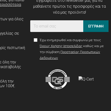
Εγγραφείτε στο newsletter μας για να
ερισσότερα
μαθαίνετε πρώτοι τις προσφορές και τα
νέα μας προϊόντα!
ντων για όλες
ΕΓΓΡΑΦΗ
γγελίας σε
Έχω ενημερωθεί και συμφωνώ με τους
Όρους Χρήσης Ιστοσελίδας
καθώς και με
ρίς πιστωτική
την σύμβαση
Προστασίας Προσωπικών
Δεδομένων
 όλη την
τικαταβολής
 όλη την
ων 100€.