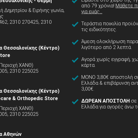
Θεσσαλονίκης - Θέρμη
από 79 χρόνια!
Μάθετε π
 Δημητρίου & Ειρήνης γωνία,
για εμάς...
ης
462, 2310 270425, 2310
Τεράστια ποικιλία προϊό
τις ειδικότητες.
Άμεση ολοκλήρωση παρα
λιγότερο από 2 λεπτά.
α Θεσσαλονίκης (Κέντρο)
tore
Αγορά χωρίς εγγραφή, χω
(Περιοχή ΧΑΝΘ)
κάρτα.
005, 2310 225025
ΜΟΝΟ 3,80€ αποστολή σε
Ελλάδα & επιβάρυνση αν
3,00€.
α Θεσσαλονίκης (Κέντρο)
care & Orthopedic Store
ΔΩΡΕΑΝ ΑΠΟΣΤΟΛΗ
σε
Ελλάδα για αγορές άνω τ
(Περιοχή ΧΑΝΘ)
5005, 2310 225025
α Αθηνών