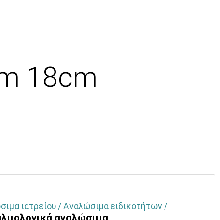
um 18cm
σιμα ιατρείου / Αναλώσιμα ειδικοτήτων /
λμολογικά αναλώσιμα