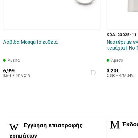
ΚΩΔ. 23025-11
Λαβίδα Mosquito ευθεία
Νυστέρι με ε
τεμάχια | Νο 
Άμεσα
Άμεσα
6,99€
3,20€
5,64€ + ΦΠΑ 24%
2,58€ + ΦΠΑ 24%
Έκδο
Εγγύηση επιστροφής
χρημάτων