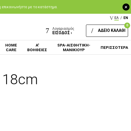
+
 ή επικοινωνήστε με το κατάστημα.
ΕΛ
/
EN
0
Λογαριασμός
ΑΔΕΙΟ ΚΑΛΑΘΙ
ΕΙΣΟΔΟΣ ›
HOME
Α'
SPA-ΑΙΣΘΗΤΙΚΗ-
ΠΕΡΙΣΣΟΤΕΡΑ
CARE
ΒΟΗΘΕΙΕΣ
ΜΑΝΙΚΙΟΥΡ
m 18cm