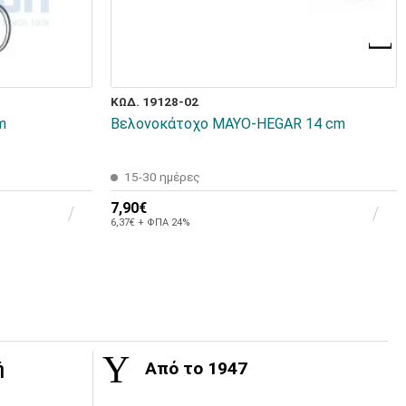
ΚΩΔ. 19128-02
m
Βελονοκάτοχο MAYO-HEGAR 14 cm
15-30 ημέρες
7,90€
6,37€ + ΦΠΑ 24%
ή
Από το 1947