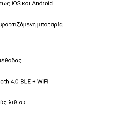
ως iOS και Android
φορτιζόμενη μπαταρία
 μέθοδος
th 4.0 BLE + WiFi
ύς λιθίου