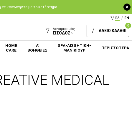
+
 ή επικοινωνήστε με το κατάστημα.
ΕΛ
/
EN
0
Λογαριασμός
ΑΔΕΙΟ ΚΑΛΑΘΙ
ΕΙΣΟΔΟΣ ›
HOME
Α'
SPA-ΑΙΣΘΗΤΙΚΗ-
ΠΕΡΙΣΣΟΤΕΡΑ
CARE
ΒΟΗΘΕΙΕΣ
ΜΑΝΙΚΙΟΥΡ
REATIVE MEDICAL