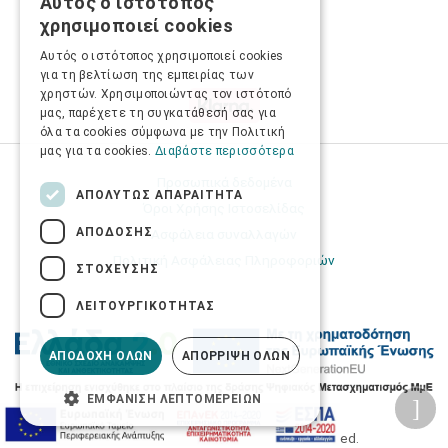
Αυτός ο ιστότοπος
GREEK
χρησιμοποιεί cookies
ENGLISH
Αυτός ο ιστότοπος χρησιμοποιεί cookies
για τη βελτίωση της εμπειρίας των
χρηστών. Χρησιμοποιώντας τον ιστότοπό
μας, παρέχετε τη συγκατάθεσή σας για
όλα τα cookies σύμφωνα με την Πολιτική
μας για τα cookies.
Διαβάστε περισσότερα
Προσωπικά δεδομένα
ΑΠΟΛΎΤΩΣ ΑΠΑΡΑΊΤΗΤΑ
Όροι Χρήσης Ιστοσελίδας
ΑΠΌΔΟΣΗΣ
Ασφάλεια συναλλαγών
Πολιτική Ασφάλειας Πληροφοριών
ΣΤΌΧΕΥΣΗΣ
ΛΕΙΤΟΥΡΓΙΚΌΤΗΤΑΣ
ΑΠΟΔΟΧΉ ΌΛΩΝ
ΑΠΌΡΡΙΨΗ ΌΛΩΝ
ΕΜΦΆΝΙΣΗ ΛΕΠΤΟΜΕΡΕΙΏΝ
2026 © Δίγκας Γ. Ιατρικά. All rights reserved.