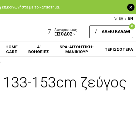
+
 ή επικοινωνήστε με το κατάστημα.
ΕΛ
/
EN
0
Λογαριασμός
ΑΔΕΙΟ ΚΑΛΑΘΙ
ΕΙΣΟΔΟΣ ›
HOME
Α'
SPA-ΑΙΣΘΗΤΙΚΗ-
ΠΕΡΙΣΣΟΤΕΡΑ
CARE
ΒΟΗΘΕΙΕΣ
ΜΑΝΙΚΙΟΥΡ
ς
e 133-153cm ζεύγος