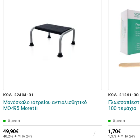
ΚΩΔ. 22404-01
ΚΩΔ. 21261-00
Μονόσκαλο ιατρείου αντιολισθητικό
Γλωσσοπίεστρ
MO495 Moretti
100 τεμάχια
Άμεσα
Άμεσα
49,90€
1,70€
40,24€ + ΦΠΑ 24%
1,37€ + ΦΠΑ 24%