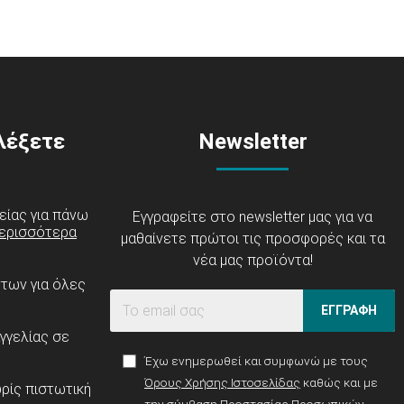
ιλέξετε
Newsletter
είας για πάνω
Εγγραφείτε στο newsletter μας για να
ερισσότερα
μαθαίνετε πρώτοι τις προσφορές και τα
νέα μας προϊόντα!
ντων για όλες
ΕΓΓΡΑΦΗ
γγελίας σε
Έχω ενημερωθεί και συμφωνώ με τους
Όρους Χρήσης Ιστοσελίδας
καθώς και με
ρίς πιστωτική
την σύμβαση
Προστασίας Προσωπικών