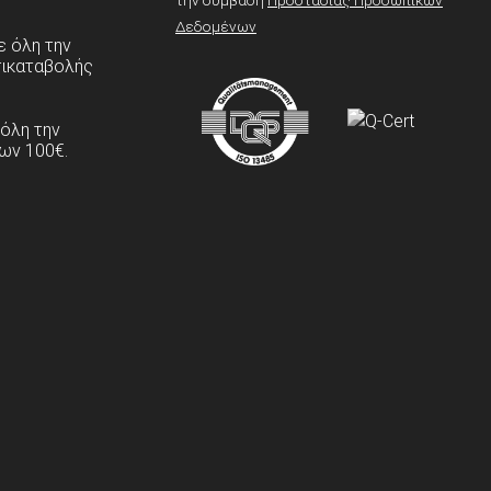
Δεδομένων
 όλη την
τικαταβολής
 όλη την
ων 100€.