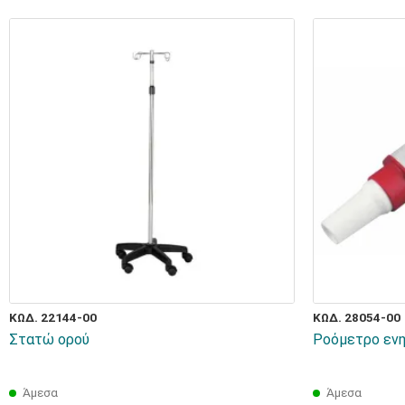
ΚΩΔ. 22144-00
ΚΩΔ. 28054-00
Στατώ ορού
Ροόμετρο ενηλ
Άμεσα
Άμεσα