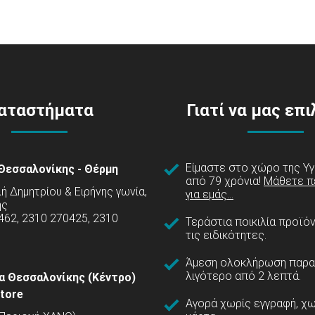
αταστήματα
Γιατί να μας επ
Είμαστε στο χώρο της Υγ
Θεσσαλονίκης - Θέρμη
από 79 χρόνια!
Μάθετε π
 Δημητρίου & Ειρήνης γωνία,
για εμάς...
ης
462, 2310 270425, 2310
Τεράστια ποικιλία προϊό
τις ειδικότητες.
Άμεση ολοκλήρωση παρα
λιγότερο από 2 λεπτά.
α Θεσσαλονίκης (Κέντρο)
tore
Αγορά χωρίς εγγραφή, χω