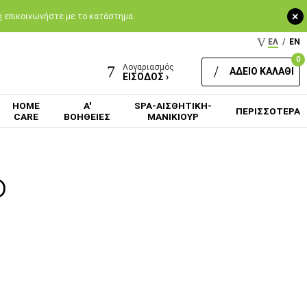
+
 ή επικοινωνήστε με το κατάστημα.
ΕΛ
/
EN
0
Λογαριασμός
ΑΔΕΙΟ ΚΑΛΑΘΙ
ΕΙΣΟΔΟΣ ›
HOME
Α'
SPA-ΑΙΣΘΗΤΙΚΗ-
ΠΕΡΙΣΣΟΤΕΡΑ
CARE
ΒΟΗΘΕΙΕΣ
ΜΑΝΙΚΙΟΥΡ
ό