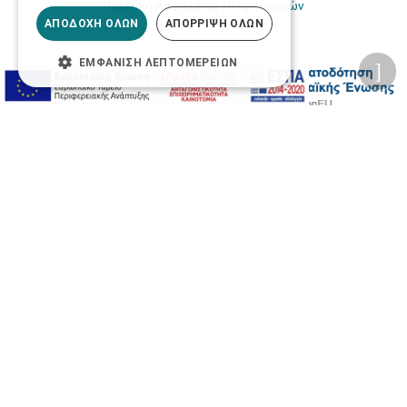
Πολιτική Ασφάλειας Πληροφοριών
ΑΠΟΔΟΧΉ ΌΛΩΝ
ΑΠΌΡΡΙΨΗ ΌΛΩΝ
ΕΜΦΆΝΙΣΗ ΛΕΠΤΟΜΕΡΕΙΏΝ
2026 © Δίγκας Γ. Ιατρικά. All rights reserved.
Developed with care by
Totalweb
.
Προσβασιμότητα
Αλλαγή Μεγέθους
A-
A+
A
Αλλαγή Γραμματοσειράς