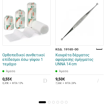
ΚΩΔ. 19165-00
Ορθοπεδικοί συνθετικοί
Κιουρέτα δέρματος
επίδεσμοι έσω γύψου 1
αφαίρεσης σμήγματος
τεμάχιο
UNNA 14 cm
Άμεσα
Άμεσα
0,55€
9,50€
0,49€ + ΦΠΑ 13%
7,66€ + ΦΠΑ 24%