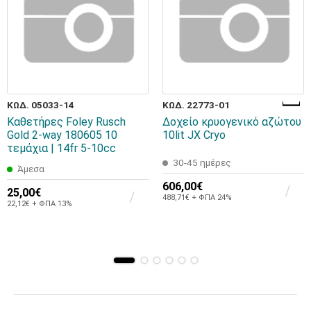
ΚΩΔ. 05033-14
ΚΩΔ. 22773-01
Καθετήρες Foley Rusch
Δοχείο κρυογενικό αζώτου
Gold 2-way 180605 10
10lit JX Cryo
τεμάχια | 14fr 5-10cc
30-45 ημέρες
Άμεσα
606,00€
25,00€
488,71€ + ΦΠΑ 24%
22,12€ + ΦΠΑ 13%