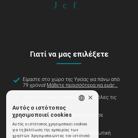
Γιατί να μας επιλέξετε
Είμαστε στο χώρο της Υγείας για πάνω από
79 χρόνια!
Μάθετε περισσότερα για εμάς...
×
Τεράστια ποικιλία προϊόντων για όλες τις
ειδικότητες.
Αυτός ο ιστότοπος
GREEK
χρησιμοποιεί cookies
Άμεση ολοκλήρωση παραγγελίας σε
ENGLISH
λιγότερο από 2 λεπτά.
Αυτός ο ιστότοπος χρησιμοποιεί cookies
για τη βελτίωση της εμπειρίας των
Αγορά χωρίς εγγραφή, χωρίς πιστωτική
χρηστών. Χρησιμοποιώντας τον ιστότοπό