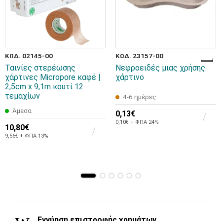
ΚΩΔ. 02145-00
ΚΩΔ. 23157-00
Ταινίες στερέωσης
Νεφροειδές μιας χρήσης
χάρτινες Micropore καφέ |
χάρτινο
2,5cm x 9,1m κουτί 12
τεμαχίων
4-6 ημέρες
Άμεσα
0,13€
0,10€ + ΦΠΑ 24%
10,80€
9,56€ + ΦΠΑ 13%
Εγγύηση επιστροφής χρημάτων