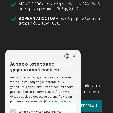
ΜΟΝΟ 3,80€ αποστολή σε όλη την Ελλάδα &
επιβάρυνση αντικαταβολής 3,00€.
ΔΩΡΕΑΝ ΑΠΟΣΤΟΛΗ
σε όλη την Ελλάδα για
αγορές άνω των 100€.
×
Newsletter
Αυτός ο ιστότοπος
GREEK
χρησιμοποιεί cookies
ENGLISH
Αυτός ο ιστότοπος χρησιμοποιεί cookies
για τη βελτίωση της εμπειρίας των
Εγγραφείτε στο newsletter μας για να μαθαίνετε
χρηστών. Χρησιμοποιώντας τον ιστότοπό
πρώτοι τις προσφορές και τα νέα μας προϊόντα!
μας, παρέχετε τη συγκατάθεσή σας για
όλα τα cookies σύμφωνα με την Πολιτική
μας για τα cookies.
Διαβάστε περισσότερα
ΕΓΓΡΑΦΗ
ΑΠΟΛΎΤΩΣ ΑΠΑΡΑΊΤΗΤΑ