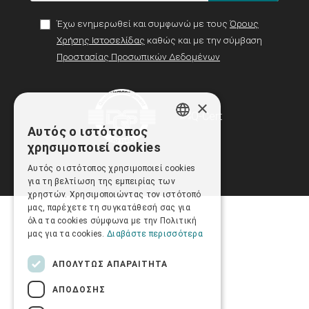
Έχω ενημερωθεί και συμφωνώ με τους
Όρους
Χρήσης Ιστοσελίδας
καθώς και με την σύμβαση
Προστασίας Προσωπικών Δεδομένων
×
Αυτός ο ιστότοπος
GREEK
χρησιμοποιεί cookies
ENGLISH
Αυτός ο ιστότοπος χρησιμοποιεί cookies
για τη βελτίωση της εμπειρίας των
χρηστών. Χρησιμοποιώντας τον ιστότοπό
μας, παρέχετε τη συγκατάθεσή σας για
όλα τα cookies σύμφωνα με την Πολιτική
μας για τα cookies.
Διαβάστε περισσότερα
ΑΠΟΛΎΤΩΣ ΑΠΑΡΑΊΤΗΤΑ
ΑΠΌΔΟΣΗΣ