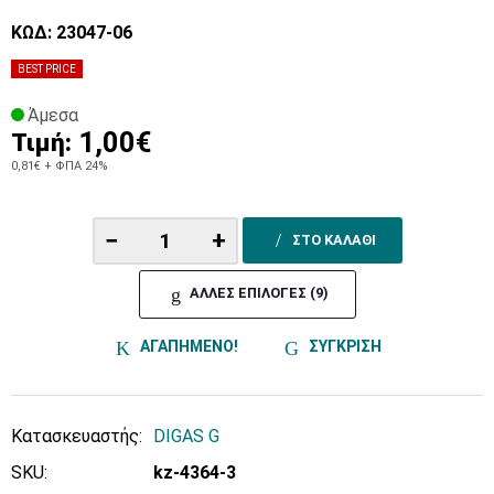
ΚΩΔ: 23047-06
BEST PRICE
Άμεσα
1,00€
Τιμή:
0,81€
+ ΦΠΑ 24%
−
+
ΣΤΟ ΚΑΛΑΘΙ
ΑΛΛΕΣ ΕΠΙΛΟΓΕΣ (9)
ΑΓΑΠΗΜΕΝΟ!
ΣΥΓΚΡΙΣΗ
Κατασκευαστής:
DIGAS G
SKU:
kz-4364-3