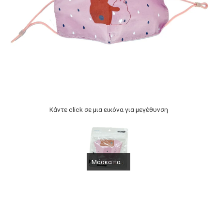
Κάντε click σε μια εικόνα για μεγέθυνση
Μάσκα παιδική βαμβακερή πολλαπλών χρήσεων Animal Love Beige