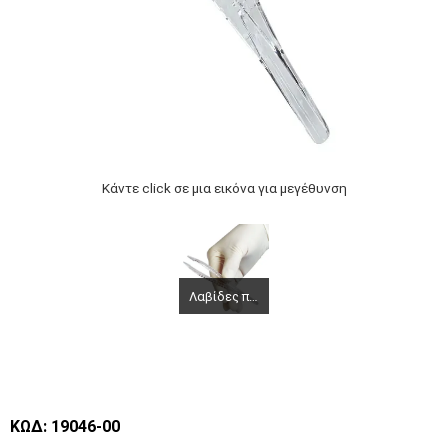
Κάντε click σε μια εικόνα για μεγέθυνση
Λαβίδες πλαστικές μιας χρήσης H73010
ΚΩΔ: 19046-00