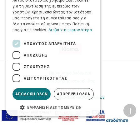
Αυτός ο ιστότοπος χρησιμοποιεί cookies
για τη βελτίωση της εμπειρίας των
χρηστών. Χρησιμοποιώντας τον ιστότοπό
μας, παρέχετε τη συγκατάθεσή σας για
όλα τα cookies σύμφωνα με την Πολιτική
μας για τα cookies.
Διαβάστε περισσότερα
ΑΠΟΛΎΤΩΣ ΑΠΑΡΑΊΤΗΤΑ
ΑΠΌΔΟΣΗΣ
ΣΤΌΧΕΥΣΗΣ
Προσωπικά δεδομένα
ΛΕΙΤΟΥΡΓΙΚΌΤΗΤΑΣ
Όροι Χρήσης Ιστοσελίδας
Ασφάλεια συναλλαγών
ΑΠΟΔΟΧΉ ΌΛΩΝ
ΑΠΌΡΡΙΨΗ ΌΛΩΝ
Πολιτική Ασφάλειας Πληροφοριών
ΕΜΦΆΝΙΣΗ ΛΕΠΤΟΜΕΡΕΙΏΝ