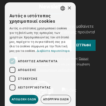
Newsletter
×
Αυτός ο ιστότοπος
GREEK
χρησιμοποιεί cookies
ENGLISH
Εγγραφείτε στο newsletter μας για να μαθαίνετε
Αυτός ο ιστότοπος χρησιμοποιεί cookies
πρώτοι τις προσφορές και τα νέα μας προϊόντα!
για τη βελτίωση της εμπειρίας των
χρηστών. Χρησιμοποιώντας τον ιστότοπό
μας, παρέχετε τη συγκατάθεσή σας για
ΕΓΓΡΑΦΗ
όλα τα cookies σύμφωνα με την Πολιτική
μας για τα cookies.
Διαβάστε περισσότερα
Έχω ενημερωθεί και συμφωνώ με τους
Όρους
ΑΠΟΛΎΤΩΣ ΑΠΑΡΑΊΤΗΤΑ
Χρήσης Ιστοσελίδας
καθώς και με την σύμβαση
Προστασίας Προσωπικών Δεδομένων
ΑΠΌΔΟΣΗΣ
ΣΤΌΧΕΥΣΗΣ
ΛΕΙΤΟΥΡΓΙΚΌΤΗΤΑΣ
ΑΠΟΔΟΧΉ ΌΛΩΝ
ΑΠΌΡΡΙΨΗ ΌΛΩΝ