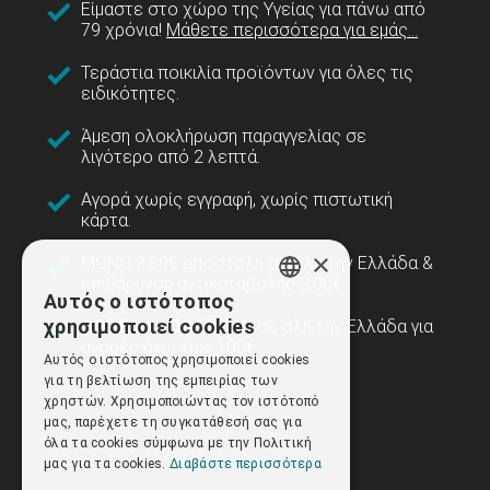
Είμαστε στο χώρο της Υγείας για πάνω από
79 χρόνια!
Μάθετε περισσότερα για εμάς...
Τεράστια ποικιλία προϊόντων για όλες τις
ειδικότητες.
Άμεση ολοκλήρωση παραγγελίας σε
λιγότερο από 2 λεπτά.
Αγορά χωρίς εγγραφή, χωρίς πιστωτική
κάρτα.
×
ΜΟΝΟ 3,80€ αποστολή σε όλη την Ελλάδα &
επιβάρυνση αντικαταβολής 3,00€.
Αυτός ο ιστότοπος
GREEK
χρησιμοποιεί cookies
ΔΩΡΕΑΝ ΑΠΟΣΤΟΛΗ
σε όλη την Ελλάδα για
αγορές άνω των 100€.
ENGLISH
Αυτός ο ιστότοπος χρησιμοποιεί cookies
για τη βελτίωση της εμπειρίας των
χρηστών. Χρησιμοποιώντας τον ιστότοπό
μας, παρέχετε τη συγκατάθεσή σας για
όλα τα cookies σύμφωνα με την Πολιτική
μας για τα cookies.
Διαβάστε περισσότερα