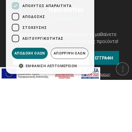
ΑΠΟΛΎΤΩΣ ΑΠΑΡΑΊΤΗΤΑ
Newsletter
ΑΠΌΔΟΣΗΣ
ΣΤΌΧΕΥΣΗΣ
Εγγραφείτε στο newsletter μας για να μαθαίνετε
ΛΕΙΤΟΥΡΓΙΚΌΤΗΤΑΣ
πρώτοι τις προσφορές και τα νέα μας προϊόντα!
ΑΠΟΔΟΧΉ ΌΛΩΝ
ΑΠΌΡΡΙΨΗ ΌΛΩΝ
ΕΓΓΡΑΦΗ
ΕΜΦΆΝΙΣΗ ΛΕΠΤΟΜΕΡΕΙΏΝ
Έχω ενημερωθεί και συμφωνώ με τους
Όρους
Χρήσης Ιστοσελίδας
καθώς και με την σύμβαση
Προστασίας Προσωπικών Δεδομένων