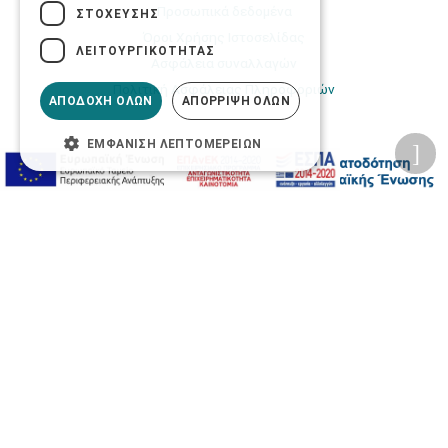
Προσωπικά δεδομένα
ΣΤΌΧΕΥΣΗΣ
Όροι Χρήσης Ιστοσελίδας
ΛΕΙΤΟΥΡΓΙΚΌΤΗΤΑΣ
Ασφάλεια συναλλαγών
Πολιτική Ασφάλειας Πληροφοριών
ΑΠΟΔΟΧΉ ΌΛΩΝ
ΑΠΌΡΡΙΨΗ ΌΛΩΝ
ΕΜΦΆΝΙΣΗ ΛΕΠΤΟΜΕΡΕΙΏΝ
2026 © Δίγκας Γ. Ιατρικά. All rights reserved.
Developed with care by
Totalweb
.
Προσβασιμότητα
Αλλαγή Μεγέθους