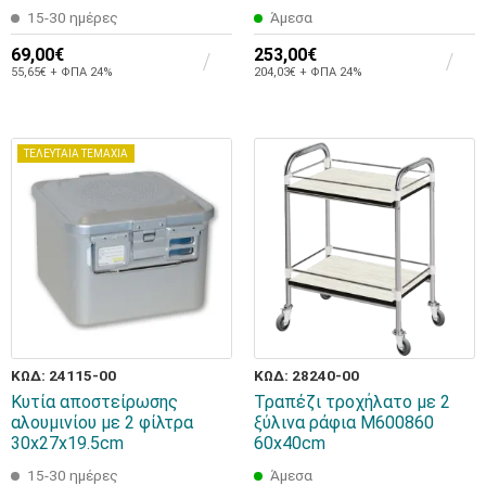
15-30 ημέρες
Άμεσα
69,00€
253,00€
55,65€ + ΦΠΑ 24%
204,03€ + ΦΠΑ 24%
ΤΕΛΕΥΤΑΙΑ ΤΕΜΑΧΙΑ
ΚΩΔ: 24115-00
ΚΩΔ: 28240-00
Κυτία αποστείρωσης
Τραπέζι τροχήλατο με 2
αλουμινίου με 2 φίλτρα
ξύλινα ράφια M600860
30x27x19.5cm
60x40cm
15-30 ημέρες
Άμεσα