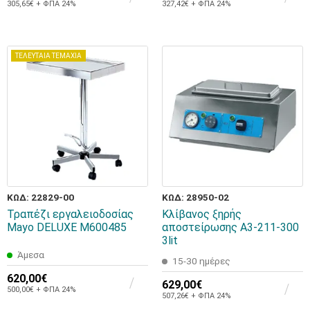
305,65€ + ΦΠΑ 24%
327,42€ + ΦΠΑ 24%
ΤΕΛΕΥΤΑΙΑ ΤΕΜΑΧΙΑ
ΚΩΔ: 22829-00
ΚΩΔ: 28950-02
Τραπέζι εργαλειοδοσίας
Κλίβανος ξηρής
Mayo DELUXE M600485
αποστείρωσης A3-211-300
3lit
Άμεσα
15-30 ημέρες
620,00€
629,00€
500,00€ + ΦΠΑ 24%
507,26€ + ΦΠΑ 24%