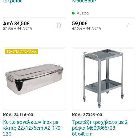
ιατρείου
M600850P
Άμεσα
Από
34,50€
59,00€
27,82€ + ΦΠΑ 24%
47,58€ + ΦΠΑ 24%
ΤΕΛΕΥΤΑΙΑ ΤΕΜΑΧΙΑ
ΚΩΔ: 24116-00
ΚΩΔ: 27329-00
Κυτίο εργαλείων Inox με
Τραπέζι τροχήλατο με 2
κλιπς 22x12x6cm A2-170-
ράφια M600866/08
220
60x40cm