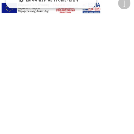
ΕΜΦΆΝΙΣΗ ΛΕΠΤΟΜΕΡΕΙΏΝ
Προσωπικά δεδομένα
Όροι Χρήσης Ιστοσελίδας
Ασφάλεια συναλλαγών
Πολιτική Ασφάλειας Πληροφοριών
2026 © Δίγκας Γ. Ιατρικά. All rights reserved.
Developed with care by
Totalweb
.
Προσβασιμότητα
Αλλαγή Μεγέθους