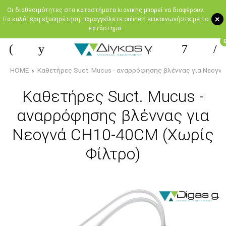
Oι διαθεσιμότητες στα καταστήματα λιανικής μπορεί να διαφέρουν.
+
Για καλύτερη εξυπηρέτηση, παραγγείλετε online ή επικοινωνήστε με το
κατάστημα.
HOME
Καθετήρες Suct. Mucus - αναρρόφησης βλέννας για Νεογν
Καθετήρες Suct. Mucus -
αναρρόφησης βλέννας για
Νεογνά CH10-40CM (Χωρίς
Φίλτρο)