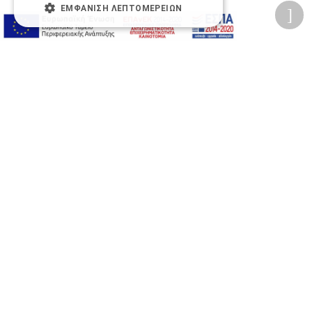
ΕΜΦΆΝΙΣΗ ΛΕΠΤΟΜΕΡΕΙΏΝ
Προσωπικά δεδομένα
Όροι Χρήσης Ιστοσελίδας
Ασφάλεια συναλλαγών
Πολιτική Ασφάλειας Πληροφοριών
2026 © Δίγκας Γ. Ιατρικά. All rights reserved.
Developed with care by
Totalweb
.