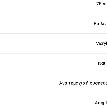
75c
Βιολε
Vicryl
Ναι
Ανά τεμάχιο ή συσκευ
Ασημ