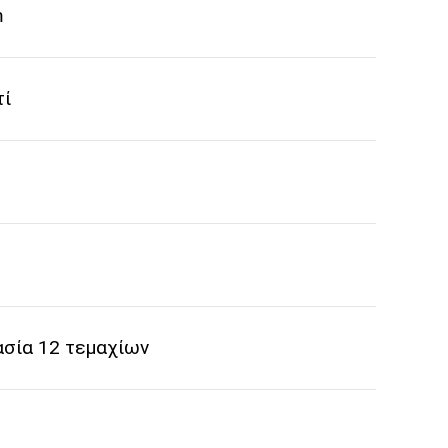
m
τί
ασία 12 τεμαχίων
ί