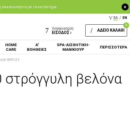
+
 ή επικοινωνήστε με το κατάστημα.
ΕΛ
/
EN
0
Λογαριασμός
ΑΔΕΙΟ ΚΑΛΑΘΙ
ΕΙΣΟΔΟΣ ›
HOME
Α'
SPA-ΑΙΣΘΗΤΙΚΗ-
ΠΕΡΙΣΣΟΤΕΡΑ
CARE
ΒΟΗΘΕΙΕΣ
ΜΑΝΙΚΙΟΥΡ
75cm W9121
/0 στρόγγυλη βελόνα