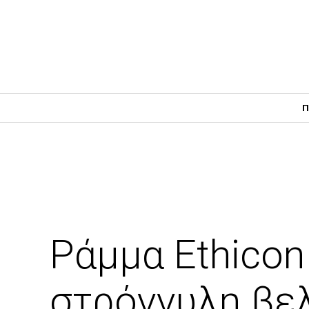
Π
Ράμμα Ethicon
στρόγγυλη β