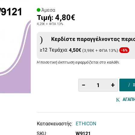
Άμεσα
4,80€
Τιμή:
4,25€
+ ΦΠΑ 13%
Κερδίστε παραγγέλνοντας περι
≥12 Τεμάχια:
4,50€
(3,98€ + ΦΠΑ 13%)
-6%
Η ποσοτική έκπτωση εφαρμόζεται στο καλάθι.
−
+
ΑΓΑΠ
Κατασκευαστής:
ETHICON
SKU:
W9121