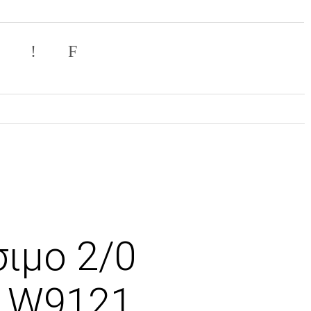
Σ
σιμο 2/0
m W9121