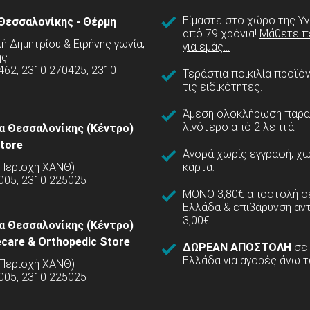
Είμαστε στο χώρο της Υγ
Θεσσαλονίκης - Θέρμη
από 79 χρόνια!
Μάθετε π
 Δημητρίου & Ειρήνης γωνία,
για εμάς...
ης
462, 2310 270425, 2310
Τεράστια ποικιλία προϊό
τις ειδικότητες.
Άμεση ολοκλήρωση παρα
λιγότερο από 2 λεπτά.
α Θεσσαλονίκης (Κέντρο)
tore
Αγορά χωρίς εγγραφή, χω
(Περιοχή ΧΑΝΘ)
κάρτα.
005, 2310 225025
ΜΟΝΟ 3,80€ αποστολή σε
Ελλάδα & επιβάρυνση αν
3,00€.
α Θεσσαλονίκης (Κέντρο)
care & Orthopedic Store
ΔΩΡΕΑΝ ΑΠΟΣΤΟΛΗ
σε
Ελλάδα για αγορές άνω τ
(Περιοχή ΧΑΝΘ)
5005, 2310 225025