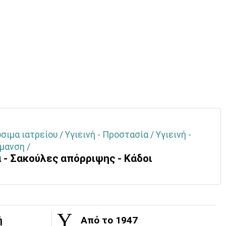
ιμα ιατρείου / Υγιεινή - Προστασία / Υγιεινή -
μανση /
 - Σακούλες απόρριψης - Κάδοι
ή
Από το 1947