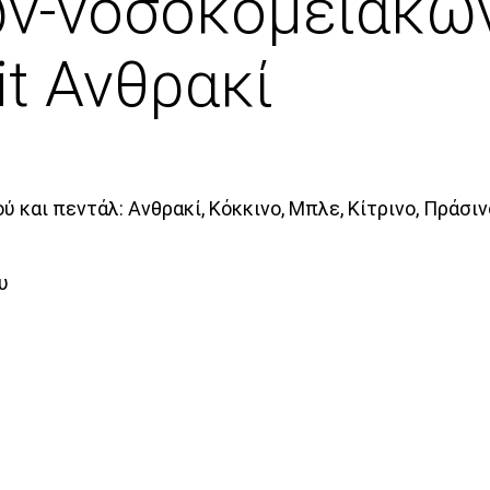
ών-νοσοκομειακώ
it Ανθρακί
 και πεντάλ: Ανθρακί, Κόκκινο, Μπλε, Κίτρινο, Πράσι
υ