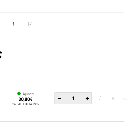
ς
Άμεσα
−
+
30,80€
24,84€ + ΦΠΑ 24%