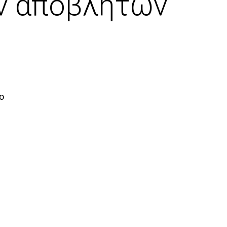
ν αποβλήτων
νο