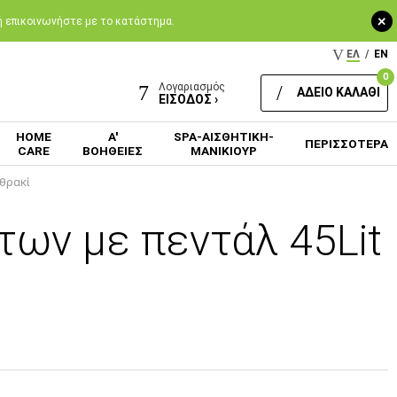
+
 ή επικοινωνήστε με το κατάστημα.
ΕΛ
/
EN
0
Λογαριασμός
ΑΔΕΙΟ ΚΑΛΑΘΙ
ΕΙΣΟΔΟΣ ›
HOME
Α'
SPA-ΑΙΣΘΗΤΙΚΗ-
ΠΕΡΙΣΣΟΤΕΡΑ
CARE
ΒΟΗΘΕΙΕΣ
ΜΑΝΙΚΙΟΥΡ
θρακί
ων με πεντάλ 45Lit