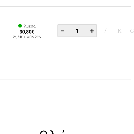
Άμεσα
−
+
30,80€
24,84€ + ΦΠΑ 24%