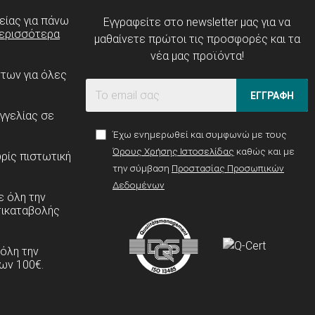
είας για πάνω
Εγγραφείτε στο newsletter μας για να
ερισσότερα
μαθαίνετε πρώτοι τις προσφορές και τα
νέα μας προϊόντα!
ντων για όλες
ΕΓΓΡΑΦΗ
γγελίας σε
Έχω ενημερωθεί και συμφωνώ με τους
Όρους Χρήσης Ιστοσελίδας
καθώς και με
ρίς πιστωτική
την σύμβαση
Προστασίας Προσωπικών
Δεδομένων
 όλη την
τικαταβολής
 όλη την
ων 100€.