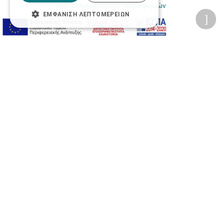
Πολιτική Ασφάλειας Πληροφοριών
ΕΜΦΆΝΙΣΗ ΛΕΠΤΟΜΕΡΕΙΏΝ
2026 © Δίγκας Γ. Ιατρικά. All rights reserved.
Developed with care by
Totalweb
.
Προσβασιμότητα
Αλλαγή Μεγέθους
A-
A+
A
Αλλαγή Γραμματοσειράς