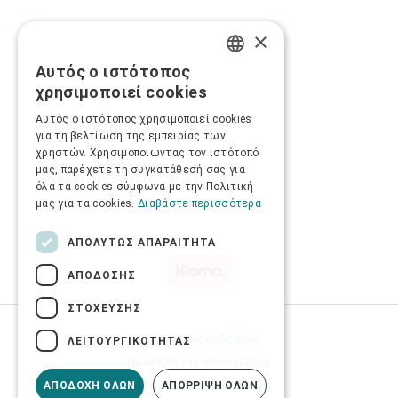
×
Αυτός ο ιστότοπος
GREEK
χρησιμοποιεί cookies
ENGLISH
Αυτός ο ιστότοπος χρησιμοποιεί cookies
για τη βελτίωση της εμπειρίας των
χρηστών. Χρησιμοποιώντας τον ιστότοπό
μας, παρέχετε τη συγκατάθεσή σας για
όλα τα cookies σύμφωνα με την Πολιτική
μας για τα cookies.
Διαβάστε περισσότερα
ΑΠΟΛΎΤΩΣ ΑΠΑΡΑΊΤΗΤΑ
ΑΠΌΔΟΣΗΣ
ΣΤΌΧΕΥΣΗΣ
Προσωπικά δεδομένα
ΛΕΙΤΟΥΡΓΙΚΌΤΗΤΑΣ
Όροι Χρήσης Ιστοσελίδας
Ασφάλεια συναλλαγών
ΑΠΟΔΟΧΉ ΌΛΩΝ
ΑΠΌΡΡΙΨΗ ΌΛΩΝ