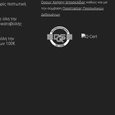
Όρους Χρήσης Ιστοσελίδας
καθώς και με
ρίς πιστωτική
την σύμβαση
Προστασίας Προσωπικών
Δεδομένων
 όλη την
τικαταβολής
 όλη την
ων 100€.