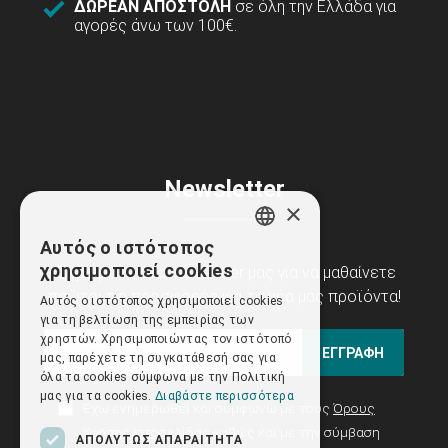
ΔΩΡΕΑΝ ΑΠΟΣΤΟΛΗ
σε όλη την Ελλάδα για
αγορές άνω των 100€.
Newsletter
×
Αυτός ο ιστότοπος
GREEK
χρησιμοποιεί cookies
Εγγραφείτε στο newsletter μας για να μαθαίνετε
ENGLISH
πρώτοι τις προσφορές και τα νέα μας προϊόντα!
Αυτός ο ιστότοπος χρησιμοποιεί cookies
για τη βελτίωση της εμπειρίας των
χρηστών. Χρησιμοποιώντας τον ιστότοπό
ΕΓΓΡΑΦΗ
μας, παρέχετε τη συγκατάθεσή σας για
όλα τα cookies σύμφωνα με την Πολιτική
μας για τα cookies.
Διαβάστε περισσότερα
Έχω ενημερωθεί και συμφωνώ με τους
Όρους
Χρήσης Ιστοσελίδας
καθώς και με την σύμβαση
ΑΠΟΛΎΤΩΣ ΑΠΑΡΑΊΤΗΤΑ