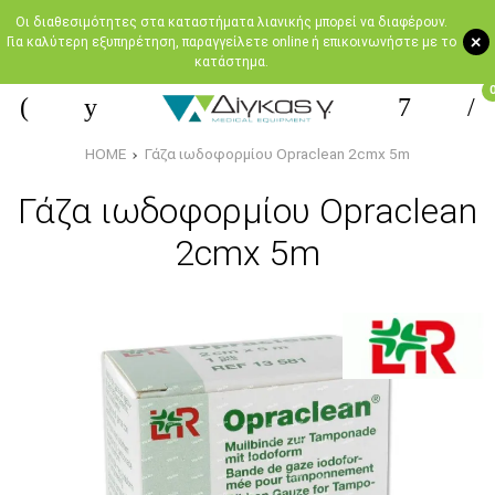
Oι διαθεσιμότητες στα καταστήματα λιανικής μπορεί να διαφέρουν.
+
Για καλύτερη εξυπηρέτηση, παραγγείλετε online ή επικοινωνήστε με το
κατάστημα.
HOME
Γάζα ιωδοφορμίου Opraclean 2cmx 5m
Γάζα ιωδοφορμίου Opraclean
2cmx 5m