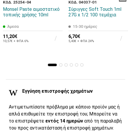
ΚΩΔ. 25254-04
ΚΩΔ. 04037-01
Monsel Paste αιμοστατικό
Σύριγγες Soft Touch 1ml
τοπικής χρήσης 10ml
27G x 1/2 100 τεμάχια
Άμεσα
15-30 ημέρες
11,20€
6,70€
10,57€ + ΦΠΑ 6%
5,40€ + ΦΠΑ 24%
Εγγύηση επιστροφής χρημάτων
Αντιμετωπίσατε πρόβλημα με κάποιο προϊόν μας ή
απλά επιθυμείτε την επιστροφή του; Μπορείτε να
το επιστρέψετε
εντός 14 ημερών
από τη παραλαβή
του προς αντικατάσταση ή επιστροφή χρημάτων.