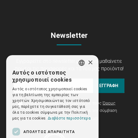
Newsletter
×
Εγγραφείτε στο newsletter μας για να μαθαίνετε
πρώτοι τις προσφορές και τα νέα μας προϊόντα!
Αυτός ο ιστότοπος
GREEK
χρησιμοποιεί cookies
ENGLISH
ΕΓΓΡΑΦΗ
Αυτός ο ιστότοπος χρησιμοποιεί cookies
για τη βελτίωση της εμπειρίας των
χρηστών. Χρησιμοποιώντας τον ιστότοπό
Έχω ενημερωθεί και συμφωνώ με τους
Όρους
μας, παρέχετε τη συγκατάθεσή σας για
Χρήσης Ιστοσελίδας
καθώς και με την σύμβαση
όλα τα cookies σύμφωνα με την Πολιτική
Προστασίας Προσωπικών Δεδομένων
μας για τα cookies.
Διαβάστε περισσότερα
ΑΠΟΛΎΤΩΣ ΑΠΑΡΑΊΤΗΤΑ