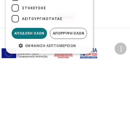
ΣΤΌΧΕΥΣΗΣ
ΛΕΙΤΟΥΡΓΙΚΌΤΗΤΑΣ
ΑΠΟΔΟΧΉ ΌΛΩΝ
ΑΠΌΡΡΙΨΗ ΌΛΩΝ
Προσωπικά δεδομένα
ΕΜΦΆΝΙΣΗ ΛΕΠΤΟΜΕΡΕΙΏΝ
Όροι Χρήσης Ιστοσελίδας
Ασφάλεια συναλλαγών
Πολιτική Ασφάλειας Πληροφοριών
2026 © Δίγκας Γ. Ιατρικά. All rights reserved.
Developed with care by
Totalweb
.