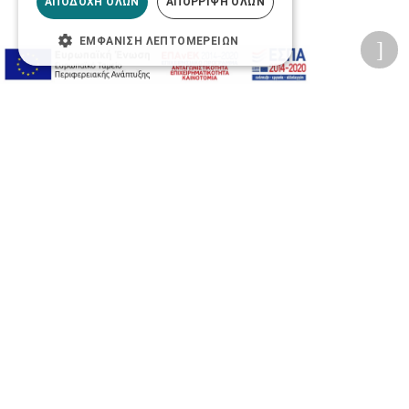
ΑΠΟΔΟΧΉ ΌΛΩΝ
ΑΠΌΡΡΙΨΗ ΌΛΩΝ
ΕΜΦΆΝΙΣΗ ΛΕΠΤΟΜΕΡΕΙΏΝ
Προσωπικά δεδομένα
Όροι Χρήσης Ιστοσελίδας
Ασφάλεια συναλλαγών
Πολιτική Ασφάλειας Πληροφοριών
2026 © Δίγκας Γ. Ιατρικά. All rights reserved.
Developed with care by
Totalweb
.