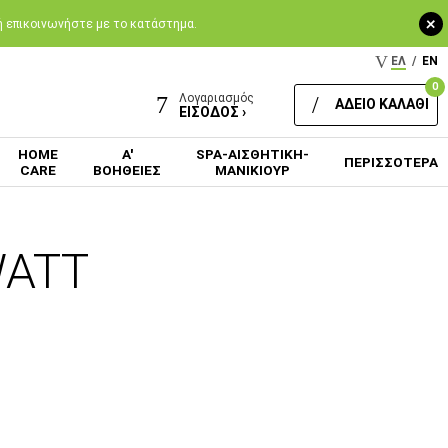
+
 ή επικοινωνήστε με το κατάστημα.
ΕΛ
/
EN
0
Λογαριασμός
ΑΔΕΙΟ ΚΑΛΑΘΙ
ΕΙΣΟΔΟΣ ›
HOME
Α'
SPA-ΑΙΣΘΗΤΙΚΗ-
ΠΕΡΙΣΣΟΤΕΡΑ
CARE
ΒΟΗΘΕΙΕΣ
ΜΑΝΙΚΙΟΥΡ
WATT