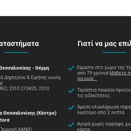
αταστήματα
Γιατί να μας επ
Είμαστε στο χώρο της Υγ
Θεσσαλονίκης - Θέρμη
από 79 χρόνια!
Μάθετε π
 Δημητρίου & Ειρήνης γωνία,
για εμάς...
ης
462, 2310 270425, 2310
Τεράστια ποικιλία προϊό
τις ειδικότητες.
Άμεση ολοκλήρωση παρα
λιγότερο από 2 λεπτά.
α Θεσσαλονίκης (Κέντρο)
tore
Αγορά χωρίς εγγραφή, χω
(Περιοχή ΧΑΝΘ)
κάρτα.