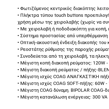
• Φωτιζόμενος κεντρικός διακόπτης λειτο
• Πλήκτρα τύπου touch buttons προεπιλογή
χρήση μέσω της χειρολαβής (χωρίς να συ
• Με χειρολαβή ή ποδοδιακόπτη για κοπή,
• Σύστημα προστασίας από υπερθέρμανση μ
• Οπτική-ακουστική ένδειξη διακοπής του
• Ρεοστάτης ρύθμισης της παροχής ρεύματ
• Συνοδεύεται από τη χειρολαβή, τα ηλεκ
• Μέγιστη κοπή διακοπή ρεύματος: 120W -
• Μέγιστη διακοπή ρεύματος / πήξης-BLE
• Μέγιστη ισχύς COAG ΑΝΑΓΚΑΣΤΙΚΗ πήξη
• Μέγιστη ισχύς COAG SOFT-πήξης: 60W -
• Μέγιστη COAG δύναμη. BIPOLAR COAG-δι
• Μέγιστη κατανάλωση ενέργειας: 300 VA