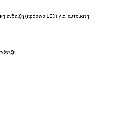
κή ένδειξη (πράσινο LED) για: αυτόματη
ένδειξη