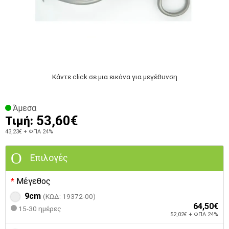
Κάντε click σε μια εικόνα για μεγέθυνση
Άμεσα
53,60€
Τιμή:
43,23€
+ ΦΠΑ 24%
Επιλογές
Μέγεθος
9cm
(ΚΩΔ: 19372-00)
64,50€
15-30 ημέρες
52,02€ + ΦΠΑ 24%