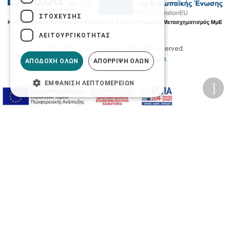
ΣΤΌΧΕΥΣΗΣ
ΛΕΙΤΟΥΡΓΙΚΌΤΗΤΑΣ
2026 © Δίγκας Γ. Ιατρικά. All rights reserved.
Developed with care by
Totalweb
.
ΑΠΟΔΟΧΉ ΌΛΩΝ
ΑΠΌΡΡΙΨΗ ΌΛΩΝ
ΕΜΦΆΝΙΣΗ ΛΕΠΤΟΜΕΡΕΙΏΝ
Προσβασιμότητα
Αλλαγή Μεγέθους
A-
A+
A
Αλλαγή Γραμματοσειράς
Αλλαγή Χρώματος