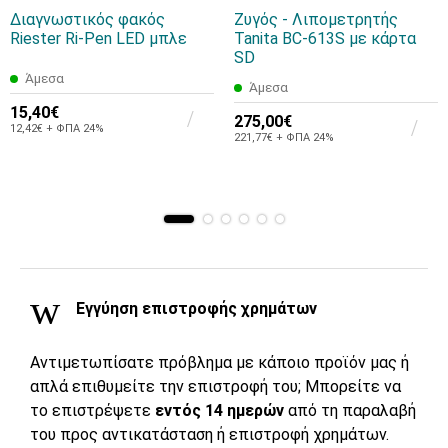
Διαγνωστικός φακός
Ζυγός - Λιπομετρητής
Riester Ri-Pen LED μπλε
Tanita BC-613S με κάρτα
SD
Άμεσα
Άμεσα
15,40€
275,00€
12,42€ + ΦΠΑ 24%
221,77€ + ΦΠΑ 24%
Εγγύηση επιστροφής χρημάτων
Αντιμετωπίσατε πρόβλημα με κάποιο προϊόν μας ή
απλά επιθυμείτε την επιστροφή του; Μπορείτε να
το επιστρέψετε
εντός 14 ημερών
από τη παραλαβή
του προς αντικατάσταση ή επιστροφή χρημάτων.