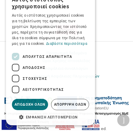
GREEK
χρησιμοποιεί cookies
ENGLISH
Αυτός ο ιστότοπος χρησιμοποιεί cookies
για τη βελτίωση της εμπειρίας των
χρηστών. Χρησιμοποιώντας τον ιστότοπό
μας, παρέχετε τη συγκατάθεσή σας για
όλα τα cookies σύμφωνα με την Πολιτική
μας για τα cookies.
Διαβάστε περισσότερα
Προσωπικά δεδομένα
ΑΠΟΛΎΤΩΣ ΑΠΑΡΑΊΤΗΤΑ
Όροι Χρήσης Ιστοσελίδας
ΑΠΌΔΟΣΗΣ
Ασφάλεια συναλλαγών
Πολιτική Ασφάλειας Πληροφοριών
ΣΤΌΧΕΥΣΗΣ
ΛΕΙΤΟΥΡΓΙΚΌΤΗΤΑΣ
ΑΠΟΔΟΧΉ ΌΛΩΝ
ΑΠΌΡΡΙΨΗ ΌΛΩΝ
ΕΜΦΆΝΙΣΗ ΛΕΠΤΟΜΕΡΕΙΏΝ
2026 © Δίγκας Γ. Ιατρικά. All rights reserved.