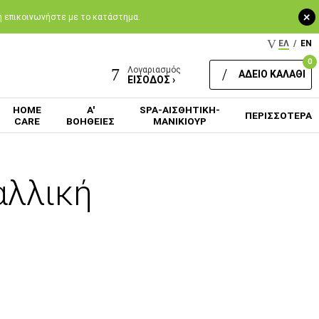
+
 ή επικοινωνήστε με το κατάστημα.
ΕΛ
/
EN
0
Λογαριασμός
ΑΔΕΙΟ ΚΑΛΑΘΙ
ΕΙΣΟΔΟΣ ›
HOME
Α'
SPA-ΑΙΣΘΗΤΙΚΗ-
ΠΕΡΙΣΣΟΤΕΡΑ
CARE
ΒΟΗΘΕΙΕΣ
ΜΑΝΙΚΙΟΥΡ
αλλική