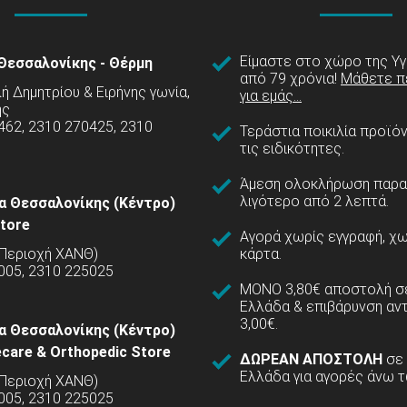
Είμαστε στο χώρο της Υγ
Θεσσαλονίκης - Θέρμη
από 79 χρόνια!
Μάθετε π
 Δημητρίου & Ειρήνης γωνία,
για εμάς...
ης
462, 2310 270425, 2310
Τεράστια ποικιλία προϊό
τις ειδικότητες.
Άμεση ολοκλήρωση παρα
λιγότερο από 2 λεπτά.
α Θεσσαλονίκης (Κέντρο)
tore
Αγορά χωρίς εγγραφή, χω
(Περιοχή ΧΑΝΘ)
κάρτα.
005, 2310 225025
ΜΟΝΟ 3,80€ αποστολή σε
Ελλάδα & επιβάρυνση αν
3,00€.
α Θεσσαλονίκης (Κέντρο)
care & Orthopedic Store
ΔΩΡΕΑΝ ΑΠΟΣΤΟΛΗ
σε
Ελλάδα για αγορές άνω τ
(Περιοχή ΧΑΝΘ)
5005, 2310 225025