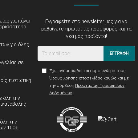
είας για πάνω
Εγγραφείτε στο newsletter μας για να
ερισσότερα
μαθαίνετε πρώτοι τις προσφορές και τα
νέα μας προϊόντα!
ντων για όλες
ΕΓΓΡΑΦΗ
γγελίας σε
Έχω ενημερωθεί και συμφωνώ με τους
Όρους Χρήσης Ιστοσελίδας
καθώς και με
ρίς πιστωτική
την σύμβαση
Προστασίας Προσωπικών
Δεδομένων
 όλη την
τικαταβολής
 όλη την
ων 100€.