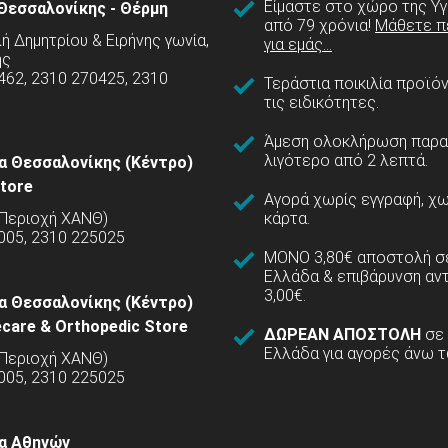
Είμαστε στο χώρο της Υγ
Θεσσαλονίκης - Θέρμη
από 79 χρόνια!
Μάθετε π
 Δημητρίου & Ειρήνης γωνία,
για εμάς...
ης
462, 2310 270425, 2310
Τεράστια ποικιλία προϊό
τις ειδικότητες.
Άμεση ολοκλήρωση παρα
λιγότερο από 2 λεπτά.
α Θεσσαλονίκης (Κέντρο)
tore
Αγορά χωρίς εγγραφή, χω
(Περιοχή ΧΑΝΘ)
κάρτα.
005, 2310 225025
ΜΟΝΟ 3,80€ αποστολή σε
Ελλάδα & επιβάρυνση αν
3,00€.
α Θεσσαλονίκης (Κέντρο)
care & Orthopedic Store
ΔΩΡΕΑΝ ΑΠΟΣΤΟΛΗ
σε
Ελλάδα για αγορές άνω τ
(Περιοχή ΧΑΝΘ)
5005, 2310 225025
α Αθηνών