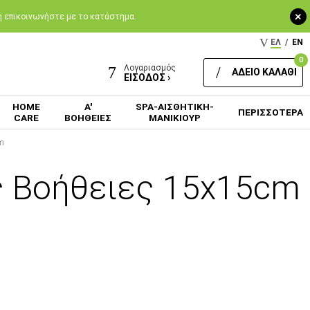
+
 ή επικοινωνήστε με το κατάστημα.
ΕΛ
/
EN
0
Λογαριασμός
ΑΔΕΙΟ ΚΑΛΑΘΙ
ΕΙΣΟΔΟΣ ›
HOME
Α'
SPA-ΑΙΣΘΗΤΙΚΗ-
ΠΕΡΙΣΣΟΤΕΡΑ
CARE
ΒΟΗΘΕΙΕΣ
ΜΑΝΙΚΙΟΥΡ
m
ς Βοήθειες 15x15cm