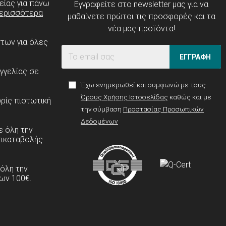
είας για πάνω
Εγγραφείτε στο newsletter μας για να
ερισσότερα
μαθαίνετε πρώτοι τις προσφορές και τα
νέα μας προϊόντα!
ντων για όλες
ΕΓΓΡΑΦΗ
γγελίας σε
Έχω ενημερωθεί και συμφωνώ με τους
Όρους Χρήσης Ιστοσελίδας
καθώς και με
ρίς πιστωτική
την σύμβαση
Προστασίας Προσωπικών
Δεδομένων
 όλη την
τικαταβολής
 όλη την
ων 100€.