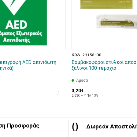
ΚΩΔ. 21158-00
επιγραφή AED απινιδωτή
Βαμβακοφόροι στυλεοί αποσ
ηνικά)
ξύλινοι 100 τεμάχια
Άμεσα
3,20€
2,83€ + ΦΠΑ 13%
ση Προσφοράς
Δωρεάν Αποστολ