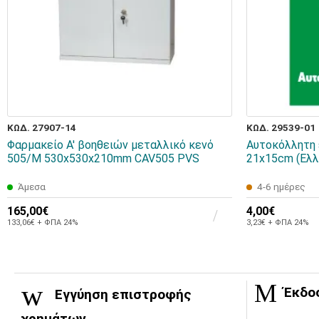
ΚΩΔ. 27907-14
ΚΩΔ. 29539-01
Φαρμακείο Α' βοηθειών μεταλλικό κενό
Αυτοκόλλητη 
505/Μ 530x530x210mm CAV505 PVS
21x15cm (Ελλ
Άμεσα
4-6 ημέρες
165,00€
4,00€
133,06€ + ΦΠΑ 24%
3,23€ + ΦΠΑ 24%
Έκδο
Εγγύηση επιστροφής
χρημάτων