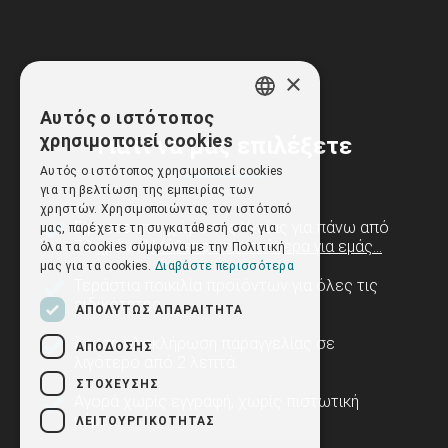
×
Αυτός ο ιστότοπος
GREEK
χρησιμοποιεί cookies
Γιατί να μας επιλέξετε
ENGLISH
Αυτός ο ιστότοπος χρησιμοποιεί cookies
για τη βελτίωση της εμπειρίας των
χρηστών. Χρησιμοποιώντας τον ιστότοπό
Είμαστε στο χώρο της Υγείας για πάνω από
μας, παρέχετε τη συγκατάθεσή σας για
79 χρόνια!
Μάθετε περισσότερα για εμάς...
όλα τα cookies σύμφωνα με την Πολιτική
μας για τα cookies.
Διαβάστε περισσότερα
Τεράστια ποικιλία προϊόντων για όλες τις
ειδικότητες.
ΑΠΟΛΎΤΩΣ ΑΠΑΡΑΊΤΗΤΑ
Άμεση ολοκλήρωση παραγγελίας σε
ΑΠΌΔΟΣΗΣ
λιγότερο από 2 λεπτά.
ΣΤΌΧΕΥΣΗΣ
Αγορά χωρίς εγγραφή, χωρίς πιστωτική
κάρτα.
ΛΕΙΤΟΥΡΓΙΚΌΤΗΤΑΣ