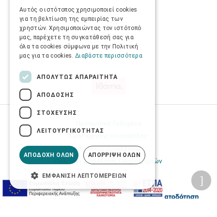
ENGLISH
Αυτός ο ιστότοπος χρησιμοποιεί cookies
για τη βελτίωση της εμπειρίας των
χρηστών. Χρησιμοποιώντας τον ιστότοπό
μας, παρέχετε τη συγκατάθεσή σας για
όλα τα cookies σύμφωνα με την Πολιτική
μας για τα cookies.
Διαβάστε περισσότερα
ΑΠΟΛΎΤΩΣ ΑΠΑΡΑΊΤΗΤΑ
ΑΠΌΔΟΣΗΣ
ΣΤΌΧΕΥΣΗΣ
Προσωπικά δεδομένα
ΛΕΙΤΟΥΡΓΙΚΌΤΗΤΑΣ
Όροι Χρήσης Ιστοσελίδας
Ασφάλεια συναλλαγών
ΑΠΟΔΟΧΉ ΌΛΩΝ
ΑΠΌΡΡΙΨΗ ΌΛΩΝ
Πολιτική Ασφάλειας Πληροφοριών
ΕΜΦΆΝΙΣΗ ΛΕΠΤΟΜΕΡΕΙΏΝ