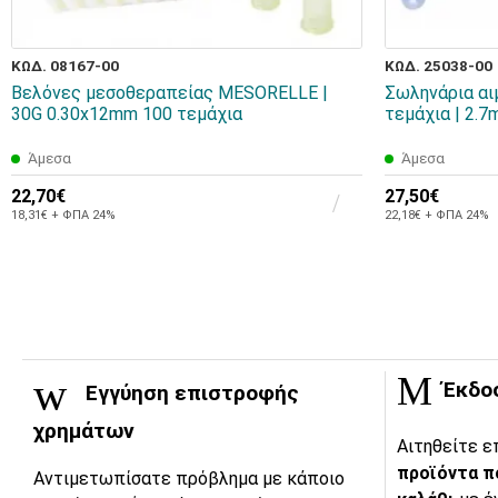
ΚΩΔ. 08167-00
ΚΩΔ. 25038-00
Βελόνες μεσοθεραπείας MESORELLE |
Σωληνάρια αι
30G 0.30x12mm 100 τεμάχια
τεμάχια | 2.7
Άμεσα
Άμεσα
22,70€
27,50€
18,31€ + ΦΠΑ 24%
22,18€ + ΦΠΑ 24%
Έκδο
Εγγύηση επιστροφής
χρημάτων
Αιτηθείτε ε
προϊόντα π
Αντιμετωπίσατε πρόβλημα με κάποιο