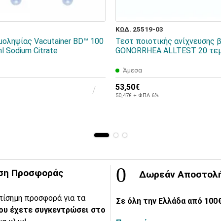
ΚΩΔ. 25519-03
μοληψίας Vacutainer BD™ 100
Τεστ ποιοτικής ανίχνευσης 
ml Sodium Citrate
GONORRHEA ALLTEST 20 τεμ
Άμεσα
53,50€
50,47€ + ΦΠΑ 6%
ση Προσφοράς
Δωρεάν Αποστολ
πίσημη προσφορά για τα
Σε όλη την Ελλάδα από 100€
ου έχετε συγκεντρώσει στο