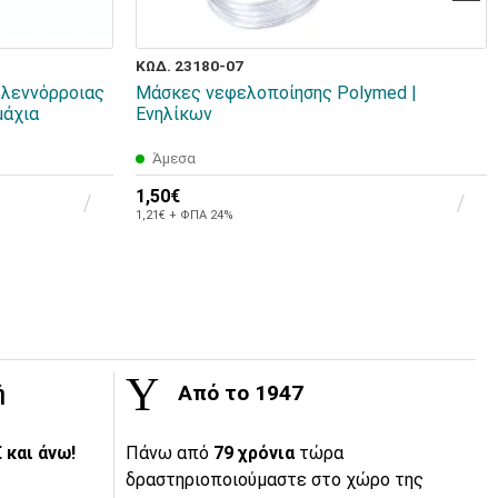
ΚΩΔ. 23180-07
βλεννόρροιας
Μάσκες νεφελοποίησης Polymed |
άχια
Ενηλίκων
Άμεσα
1,50€
1,21€ + ΦΠΑ 24%
ή
Από το 1947
 και άνω!
Πάνω από
79 χρόνια
τώρα
δραστηριοποιούμαστε στο χώρο της