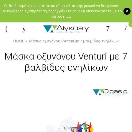
Oι διαθεσιμότητες στα καταστήματα λιανικής μπορεί να διαφέρουν.
+
Για καλύτερη εξυπηρέτηση, παραγγείλετε online ή επικοινωνήστε με το
κατάστημα.
HOME
Μάσκα οξυγόνου Venturi με 7 βαλβίδες ενηλίκων
Μάσκα οξυγόνου Venturi με 7
βαλβίδες ενηλίκων