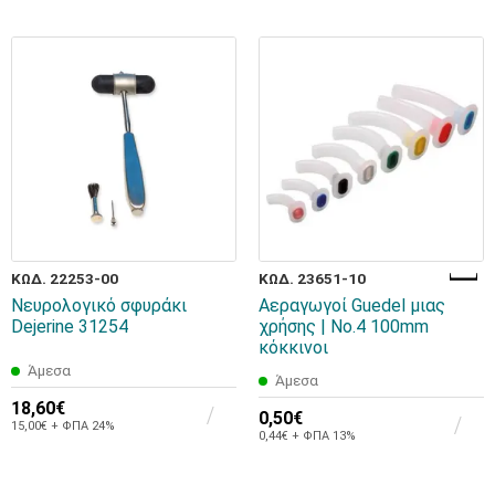
ΚΩΔ. 22253-00
ΚΩΔ. 23651-10
Νευρολογικό σφυράκι
Αεραγωγοί Guedel μιας
Dejerine 31254
χρήσης | No.4 100mm
κόκκινοι
Άμεσα
Άμεσα
18,60€
0,50€
15,00€ + ΦΠΑ 24%
0,44€ + ΦΠΑ 13%