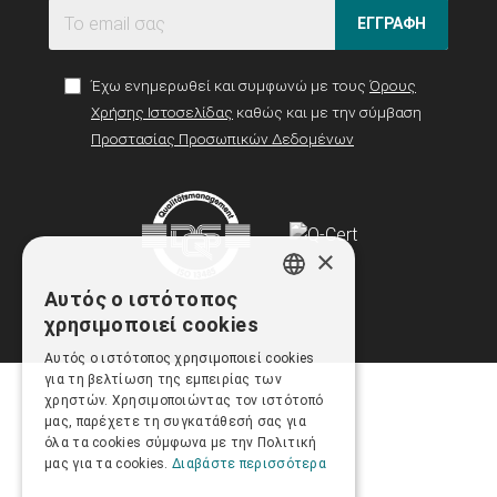
ΕΓΓΡΑΦΗ
Έχω ενημερωθεί και συμφωνώ με τους
Όρους
Χρήσης Ιστοσελίδας
καθώς και με την σύμβαση
Προστασίας Προσωπικών Δεδομένων
×
Αυτός ο ιστότοπος
GREEK
χρησιμοποιεί cookies
ENGLISH
Αυτός ο ιστότοπος χρησιμοποιεί cookies
για τη βελτίωση της εμπειρίας των
χρηστών. Χρησιμοποιώντας τον ιστότοπό
μας, παρέχετε τη συγκατάθεσή σας για
όλα τα cookies σύμφωνα με την Πολιτική
μας για τα cookies.
Διαβάστε περισσότερα