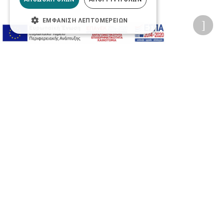
ΕΜΦΆΝΙΣΗ ΛΕΠΤΟΜΕΡΕΙΏΝ
Προσωπικά δεδομένα
Όροι Χρήσης Ιστοσελίδας
Ασφάλεια συναλλαγών
Πολιτική Ασφάλειας Πληροφοριών
2026 © Δίγκας Γ. Ιατρικά. All rights reserved.
Developed with care by
Totalweb
.