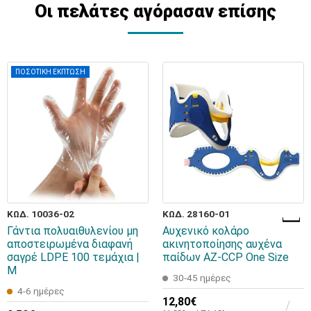
Οι πελάτες αγόρασαν επίσης
ΠΟΣΟΤΙΚΗ ΕΚΠΤΩΣΗ
ΚΩΔ. 10036-02
ΚΩΔ. 28160-01
Γάντια πολυαιθυλενίου μη
Αυχενικό κολάρο
αποστειρωμένα διαφανή
ακινητοποίησης αυχένα
σαγρέ LDPE 100 τεμάχια |
παίδων AZ-CCP One Size
M
30-45 ημέρες
4-6 ημέρες
12,80€