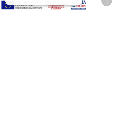
Προσωπικά δεδομένα
Όροι Χρήσης Ιστοσελίδας
Ασφάλεια συναλλαγών
Πολιτική Ασφάλειας Πληροφοριών
2026 © Δίγκας Γ. Ιατρικά. All rights reserved.
Developed with care by
Totalweb
.
Προσβασιμότητα
Αλλαγή Μεγέθους