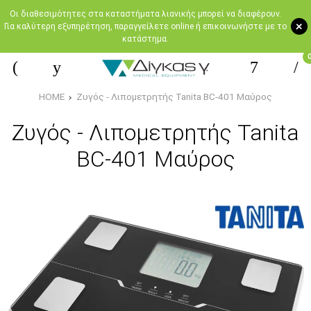
Oι διαθεσιμότητες στα καταστήματα λιανικής μπορεί να διαφέρουν.
+
Για καλύτερη εξυπηρέτηση, παραγγείλετε online ή επικοινωνήστε με το
κατάστημα.
HOME
Ζυγός - Λιπομετρητής Tanita BC-401 Μαύρος
Ζυγός - Λιπομετρητής Tanita
BC-401 Μαύρος