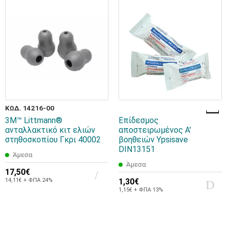
ΚΩΔ. 14216-00
3M™ Littmann®
Επίδεσμος
ανταλλακτικό κιτ ελιών
αποστειρωμένος Α'
στηθοσκοπίου Γκρι 40002
βοηθειών Ypsisave
DIN13151
Άμεσα
Άμεσα
17,50€
14,11€ + ΦΠΑ 24%
1,30€
1,15€ + ΦΠΑ 13%