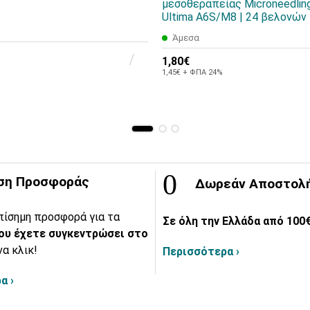
μεσοθεραπείας Microneedling
Ultima A6S/M8 | 24 βελονών
Άμεσα
1,80€
1,45€ + ΦΠΑ 24%
ση Προσφοράς
Δωρεάν Αποστολ
πίσημη προσφορά για τα
Σε όλη την Ελλάδα από 100€
ου έχετε συγκεντρώσει στο
να κλικ!
Περισσότερα ›
α ›