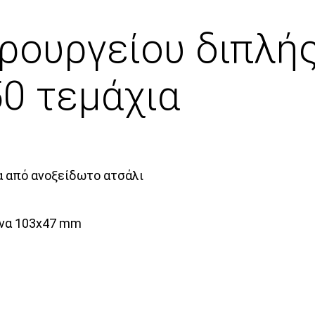
ρουργείου διπλής
0 τεμάχια
 από ανοξείδωτο ατσάλι
ένα 103x47 mm