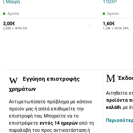
| Μαύρη
1103P
Άμεσα
Άμεσα
3,00€
1,60€
2,83€ + ΦΠΑ 6%
1,29€ + ΦΠΑ 24%
Έκδο
Εγγύηση επιστροφής
χρημάτων
Αιτηθείτε ε
προϊόντα π
Αντιμετωπίσατε πρόβλημα με κάποιο
καλάθι
με έ
προϊόν μας ή απλά επιθυμείτε την
επιστροφή του; Μπορείτε να το
Περισσότερ
επιστρέψετε
εντός 14 ημερών
από τη
παραλαβή του προς αντικατάσταση ή