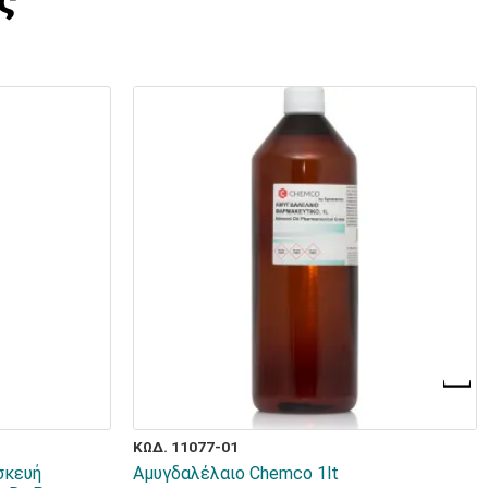
ς
ΚΩΔ. 11077-01
σκευή
Αμυγδαλέλαιο Chemco 1lt