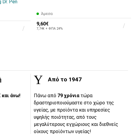
 Dr. Pen
Άμεσα
9,60€
7,74€ + ΦΠΑ 24%
ή
Από το 1947
 και άνω!
Πάνω από
79 χρόνια
τώρα
δραστηριοποιούμαστε στο χώρο της
υγείας, με προϊόντα και υπηρεσίες
υψηλής ποιότητας, από τους
μεγαλύτερους εγχώριους και διεθνείς
οίκους προϊόντων υγείας!