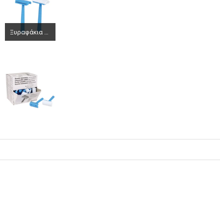
Ξυραφάκια χειρουργείου διπλής κοπής μιας χρήσης μπλε