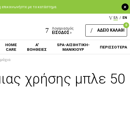
+
 ή επικοινωνήστε με το κατάστημα.
ΕΛ
/
EN
0
Λογαριασμός
ΑΔΕΙΟ ΚΑΛΑΘΙ
ΕΙΣΟΔΟΣ ›
HOME
Α'
SPA-ΑΙΣΘΗΤΙΚΗ-
ΠΕΡΙΣΣΟΤΕΡΑ
CARE
ΒΟΗΘΕΙΕΣ
ΜΑΝΙΚΙΟΥΡ
εμάχια
μιας χρήσης μπλε 50