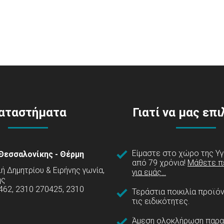
αταστήματα
Γιατί να μας επ
Είμαστε στο χώρο της Υγ
Θεσσαλονίκης - Θέρμη
από 79 χρόνια!
Μάθετε π
 Δημητρίου & Ειρήνης γωνία,
για εμάς...
ης
462, 2310 270425, 2310
Τεράστια ποικιλία προϊό
τις ειδικότητες.
Άμεση ολοκλήρωση παρα