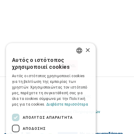
×
Αυτός ο ιστότοπος
GREEK
χρησιμοποιεί cookies
ENGLISH
Αυτός ο ιστότοπος χρησιμοποιεί cookies
για τη βελτίωση της εμπειρίας των
χρηστών. Χρησιμοποιώντας τον ιστότοπό
Προσωπικά δεδομένα
μας, παρέχετε τη συγκατάθεσή σας για
Όροι Χρήσης Ιστοσελίδας
όλα τα cookies σύμφωνα με την Πολιτική
Ασφάλεια συναλλαγών
μας για τα cookies.
Διαβάστε περισσότερα
Πολιτική Ασφάλειας Πληροφοριών
ΑΠΟΛΎΤΩΣ ΑΠΑΡΑΊΤΗΤΑ
ΑΠΌΔΟΣΗΣ