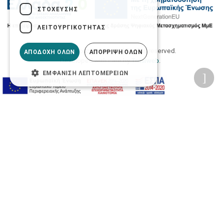
ΣΤΌΧΕΥΣΗΣ
ΛΕΙΤΟΥΡΓΙΚΌΤΗΤΑΣ
2026 © Δίγκας Γ. Ιατρικά. All rights reserved.
ΑΠΟΔΟΧΉ ΌΛΩΝ
ΑΠΌΡΡΙΨΗ ΌΛΩΝ
Developed with care by
Totalweb
.
ΕΜΦΆΝΙΣΗ ΛΕΠΤΟΜΕΡΕΙΏΝ
Προσβασιμότητα
Αλλαγή Μεγέθους
A-
A+
A
Αλλαγή Γραμματοσειράς
Αλλαγή Χρώματος