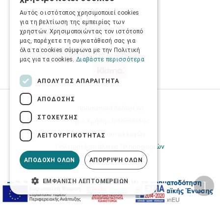
ENGLISH
Αυτός ο ιστότοπος χρησιμοποιεί cookies
για τη βελτίωση της εμπειρίας των
χρηστών. Χρησιμοποιώντας τον ιστότοπό
μας, παρέχετε τη συγκατάθεσή σας για
όλα τα cookies σύμφωνα με την Πολιτική
μας για τα cookies.
Διαβάστε περισσότερα
ΑΠΟΛΎΤΩΣ ΑΠΑΡΑΊΤΗΤΑ
ΑΠΌΔΟΣΗΣ
Προσωπικά δεδομένα
ΣΤΌΧΕΥΣΗΣ
Όροι Χρήσης Ιστοσελίδας
Ασφάλεια συναλλαγών
ΛΕΙΤΟΥΡΓΙΚΌΤΗΤΑΣ
Πολιτική Ασφάλειας Πληροφοριών
ΑΠΟΔΟΧΉ ΌΛΩΝ
ΑΠΌΡΡΙΨΗ ΌΛΩΝ
ΕΜΦΆΝΙΣΗ ΛΕΠΤΟΜΕΡΕΙΏΝ