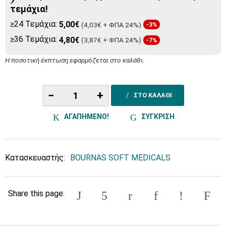
τεμάχια!
≥24 Τεμάχια:
5,00€
(4,03€ + ΦΠΑ 24%)
-3%
≥36 Τεμάχια:
4,80€
(3,87€ + ΦΠΑ 24%)
-7%
Η ποσοτική έκπτωση εφαρμόζεται στο καλάθι.
−
+
ΣΤΟ ΚΑΛΑΘΙ
ΑΓΑΠΗΜΕΝΟ!
ΣΥΓΚΡΙΣΗ
Κατασκευαστής:
BOURNAS SOFT MEDICALS
Share this page: