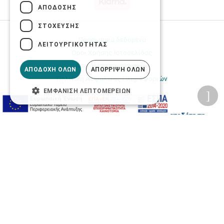
ΑΠΌΔΟΣΗΣ
ΣΤΌΧΕΥΣΗΣ
Προσωπικά δεδομένα
ΛΕΙΤΟΥΡΓΙΚΌΤΗΤΑΣ
Όροι Χρήσης Ιστοσελίδας
Ασφάλεια συναλλαγών
ΑΠΟΔΟΧΉ ΌΛΩΝ
ΑΠΌΡΡΙΨΗ ΌΛΩΝ
Πολιτική Ασφάλειας Πληροφοριών
ΕΜΦΆΝΙΣΗ ΛΕΠΤΟΜΕΡΕΙΏΝ
2026 © Δίγκας Γ. Ιατρικά. All rights reserved.
Developed with care by
Totalweb
.
Προσβασιμότητα