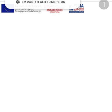
ΕΜΦΆΝΙΣΗ ΛΕΠΤΟΜΕΡΕΙΏΝ
Προσωπικά δεδομένα
Όροι Χρήσης Ιστοσελίδας
Ασφάλεια συναλλαγών
Πολιτική Ασφάλειας Πληροφοριών
2026 © Δίγκας Γ. Ιατρικά. All rights reserved.
Developed with care by
Totalweb
.
Προσβασιμότητα