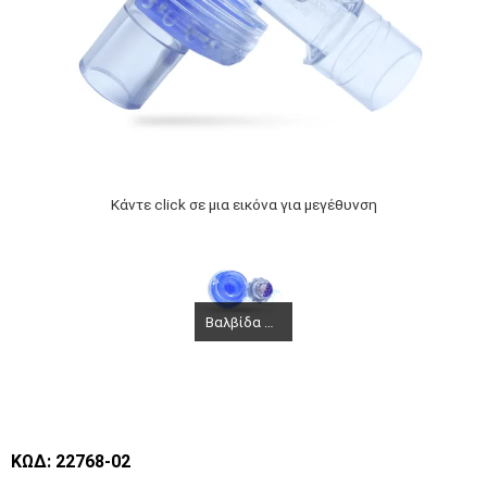
Κάντε click σε μια εικόνα για μεγέθυνση
Βαλβίδα ανταλλακτική για Ambu ενηλίκων Gima 34259
ΚΩΔ: 22768-02