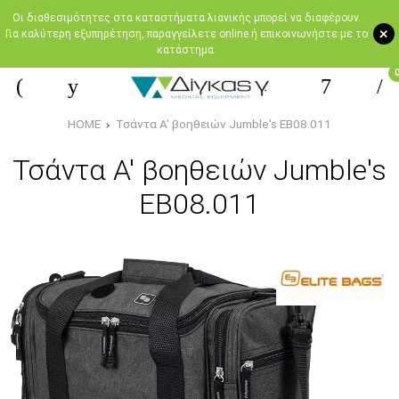
Oι διαθεσιμότητες στα καταστήματα λιανικής μπορεί να διαφέρουν.
+
Για καλύτερη εξυπηρέτηση, παραγγείλετε online ή επικοινωνήστε με το
κατάστημα.
HOME
Τσάντα Α' βοηθειών Jumble's EB08.011
Τσάντα Α' βοηθειών Jumble's
EB08.011